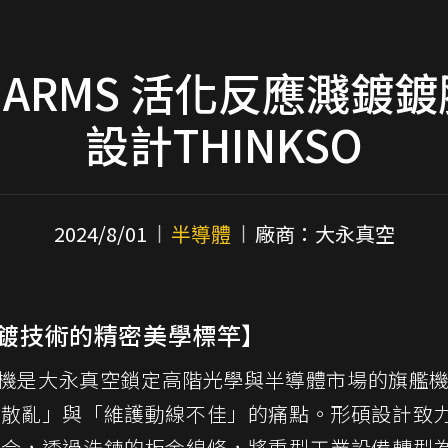
- ARMS 活化反應濺鍍
設計THINKSO
2024/8/01
半導體
廠商：大永真空
鍍技術的精密美學標竿】
鍍膜機是大永真空鎖定高階光學與半導體市場的旗艦
件散亂」與「維護動線不佳」的痛點。形碩設計致
統合，透過洗鍊的板金線條，將重型工業設備轉型