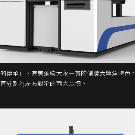
統的傳承」，完美延續大永一貫的側邊大導角特色
垂直分割為左右對稱的兩大區塊。