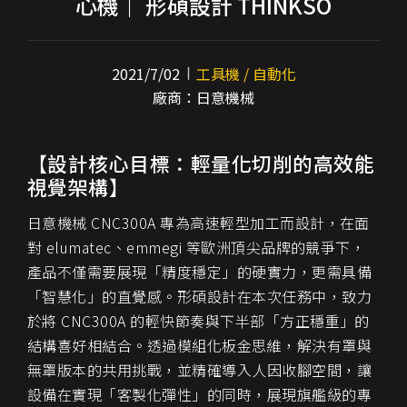
心機｜ 形碩設計 THINKSO
2021/7/02
工具機 / 自動化
廠商：日意機械
【設計核心目標：輕量化切削的高效能
視覺架構】
日意機械 CNC300A 專為高速輕型加工而設計，在面
對 elumatec、emmegi 等歐洲頂尖品牌的競爭下，
產品不僅需要展現「精度穩定」的硬實力，更需具備
「智慧化」的直覺感。形碩設計在本次任務中，致力
於將 CNC300A 的輕快節奏與下半部「方正穩重」的
結構喜好相結合。透過模組化板金思維，解決有罩與
無罩版本的共用挑戰，並精確導入人因收腳空間，讓
設備在實現「客製化彈性」的同時，展現旗艦級的專