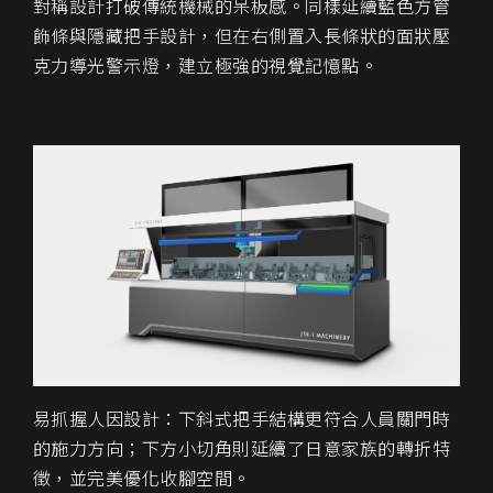
對稱設計打破傳統機械的呆板感。同樣延續藍色方管
飾條與隱藏把手設計，但在右側置入長條狀的面狀壓
克力導光警示燈，建立極強的視覺記憶點。
易抓握人因設計：下斜式把手結構更符合人員關門時
的施力方向；下方小切角則延續了日意家族的轉折特
徵，並完美優化收腳空間。