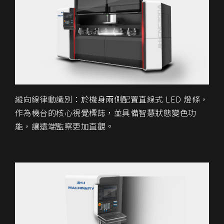
縱向線律動識別：於機身兩側配置直線式 LED 燈條，
作為機台的核心視覺標誌，並具備智慧狀態變色功
能，讓遠端監察更加直觀。