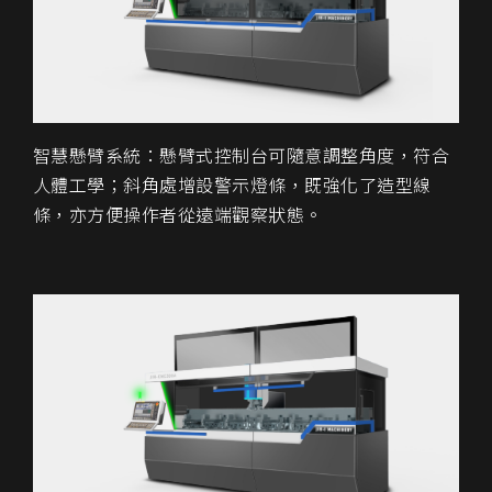
智慧懸臂系統：懸臂式控制台可隨意調整角度，符合
人體工學；斜角處增設警示燈條，既強化了造型線
條，亦方便操作者從遠端觀察狀態。