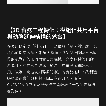
【3D 實務工程轉化：模組化共用平台
與動態延伸結構的落實】
在客戶選定以「斜切向上」語彙與「堅固穩定感」為
核心的提案 A 後，形碩團隊進入 3D 設計階段。此階
段的挑戰在於如何落實日意機械「高度客製化」的生
產彈性，並在板金結構上解決「有罩與無罩版本共
用」以及「高速切削碎屑防護」的實務痛點。我們透
過精密的幾何分割與人因工程的介入，確保
CNC300A 在不同防護規格下皆能維持一致的高階精
密形象。