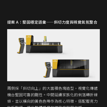
提案 A：堅固穩定語彙——斜切力度與視覺氣氛整合
兩側採「斜切向上」的大面積色塊造型，視覺化傳遞
機台堅固可靠的刚性。中間延續家族化的俐落轉折線
條，並以橫向的黃色色帶作為核心特徵，搭配壓克力