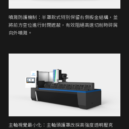
噴濺防護機制：半罩款式特別保留右側板金結構，並
將前方空位進行封閉遮蔽，有效阻絕高速切削時碎屑
向外噴濺。
主軸視覺最小化：主軸頭護罩改採高強度透明壓克