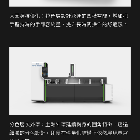
人因握持優化：拉門處設計深邃的凹槽空間，增加把
手握持時的手部容納量，提升長時間操作的舒適感。
分色層次外罩：主軸外罩延續機身的圓角特徵，透過
細膩的分色設計，即便在輕量化結構下依然展現豐富