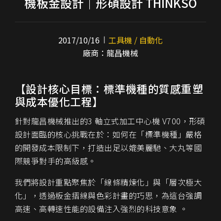
機板金設計｜形碩設計 THINKSO
2017/10/16
工具機 / 自動化
廠商：龍昌機械
【設計核心目標：標準機種的質感重塑
與成本優化工程】
針對龍昌機械推出的3 軸立式加工中心機 V700，形碩
設計面臨的核心挑戰在於：如何在「標準機種」嚴格
的開發成本限制下，打造出足以媲美麗馳、大丸等國
際競爭對手的高級感。
我們將設計重點聚焦於「線條精煉化」與「層次極大
化」，透過板金摺線與色彩計畫的巧思，為這台強調
高速、高轉速性能的設備注入強烈的科技意象 。