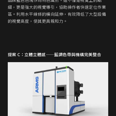
綴，更是強大的視覺導引，協助操作者快速定位作業
區。利用水平線條的橫向延伸，有效降低了大型設備
的視覺高度，使其更具親和力。
提案 C：立體立體感
—
藍調色帶與機構完美整合