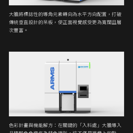
大膽將標誌性的導角元素轉向為水平方向配置，打破
傳統垂直設計的呆板，使正面視覺感受更為寬闊且層
次豐富。
色彩計畫與機能解方：在關鍵的「入料處」大膽導入
品牌藍色色塊作為特色識別。這不僅是視覺上的點