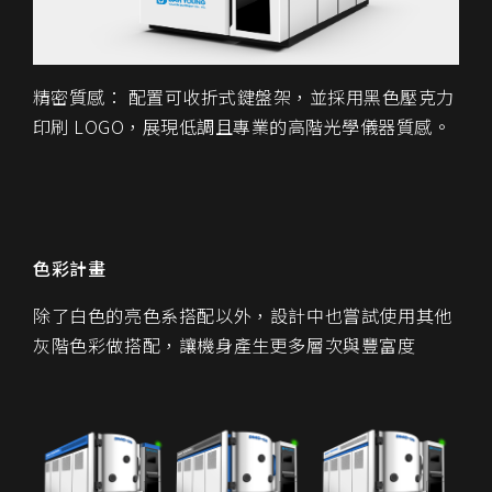
精密質感： 配置可收折式鍵盤架，並採用黑色壓克力
印刷 LOGO，展現低調且專業的高階光學儀器質感。
色彩計畫
除了白色的亮色系搭配以外，設計中也嘗試使用其他
灰階色彩做搭配，讓機身產生更多層次與豐富度