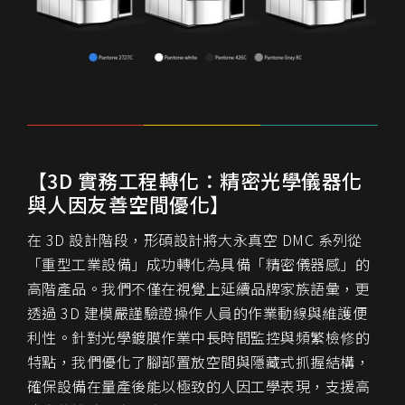
【3D 實務工程轉化：精密光學儀器化
與人因友善空間優化】
在 3D 設計階段，形碩設計將大永真空 DMC 系列從
「重型工業設備」成功轉化為具備「精密儀器感」的
高階產品。我們不僅在視覺上延續品牌家族語彙，更
透過 3D 建模嚴謹驗證操作人員的作業動線與維護便
利性。針對光學鍍膜作業中長時間監控與頻繁檢修的
特點，我們優化了腳部置放空間與隱藏式抓握結構，
確保設備在量產後能以極致的人因工學表現，支援高