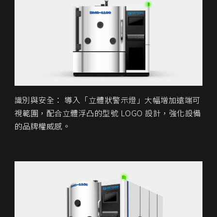
識別與安全： 導入「立體狀警示燈」大幅增加遠端可
視範圍，配合立體浮凸的型號 LOGO 設計，強化設備
的品牌權威感。