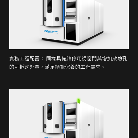
實務工程配置： 同樣具備維修用視窗門與增加散熱孔
的可拆式外罩，滿足頻繁保養的工程需求。