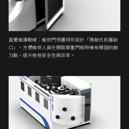
直覺維護動線：維修門側邊特別設計「隱蔽式抓握缺
口」，方便維修人員在開啟厚重門板時擁有穩固的施
力點，提升檢修安全性與效率。