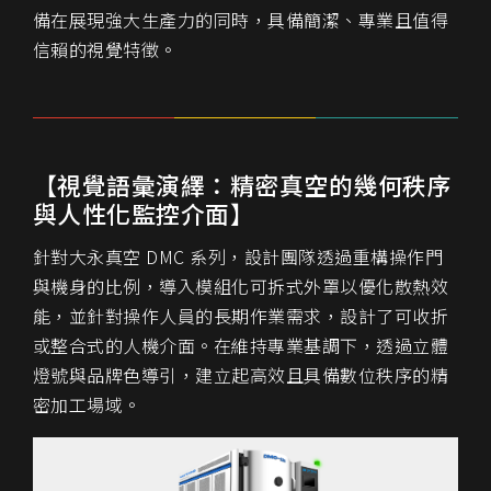
備在展現強大生產力的同時，具備簡潔、專業且值得
信賴的視覺特徵。
【視覺語彙演繹：精密真空的幾何秩序
與人性化監控介面】
針對大永真空 DMC 系列，設計團隊透過重構操作門
與機身的比例，導入模組化可拆式外罩以優化散熱效
能，並針對操作人員的長期作業需求，設計了可收折
或整合式的人機介面。在維持專業基調下，透過立體
燈號與品牌色導引，建立起高效且具備數位秩序的精
密加工場域。