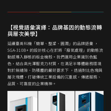
【視覺語彙演繹：品牌基因的動態流轉
與層次美學】
延續臺禹科機「簡單、整潔、圓潤」的品牌語彙 ，
SGA-310B+ 的設計核心在於將「廢氣處理」的動態流
動感導入靜態的板金機殼。我們運用企業識別色藍
色，結合高光澤壓克力材質，在滿足半導體廠務環境
對於無縫隙、防積塵的嚴苛要求下 ，透過對比色塊與
層次塊體，打破傳統工業設備的沉重感，傳遞服務、
品質、可靠度的企業精神。