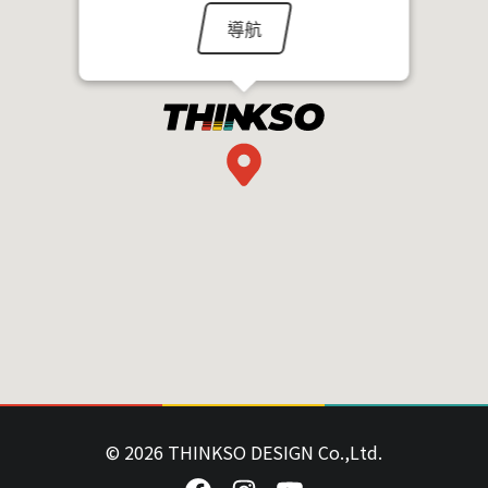
導航
© 2026 THINKSO DESIGN Co.,Ltd.