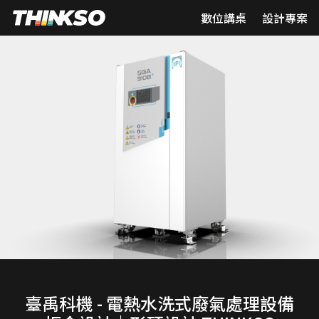
數位講桌
設計專案
臺禹科機 - 電熱水洗式廢氣處理設備