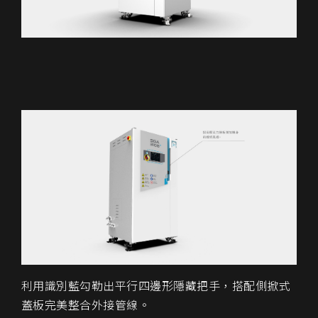
利用識別藍勾勒出平行四邊形隱藏把手，搭配側掀式
蓋板完美整合外接管線。