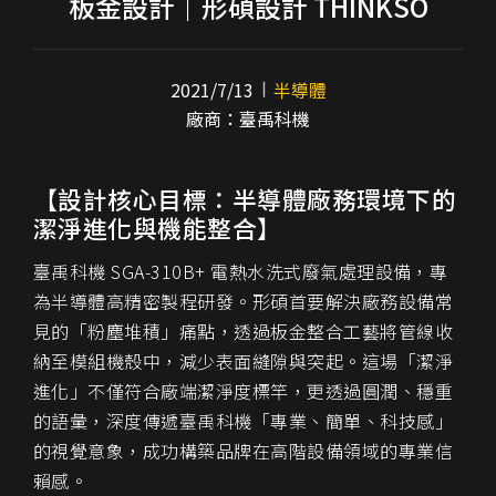
板金設計｜形碩設計 THINKSO
2021/7/13
半導體
廠商：臺禹科機
【設計核心目標：半導體廠務環境下的
潔淨進化與機能整合】
臺禹科機 SGA-310B+ 電熱水洗式廢氣處理設備，專
為半導體高精密製程研發。形碩首要解決廠務設備常
見的「粉塵堆積」痛點，透過板金整合工藝將管線收
納至模組機殼中，減少表面縫隙與突起。這場「潔淨
進化」不僅符合廠端潔淨度標竿，更透過圓潤、穩重
的語彙，深度傳遞臺禹科機「專業、簡單、科技感」
的視覺意象，成功構築品牌在高階設備領域的專業信
賴感。