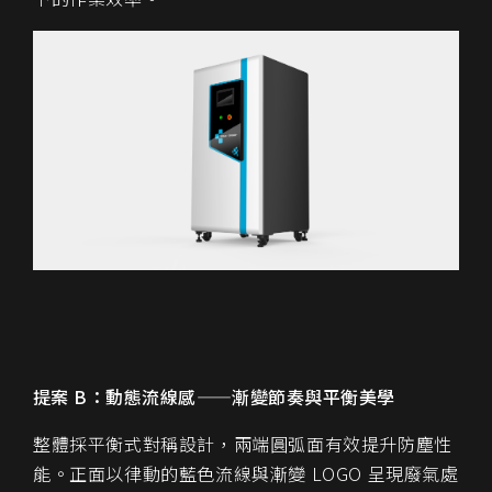
提案 B：動態流線感——漸變節奏與平衡美學
整體採平衡式對稱設計，兩端圓弧面有效提升防塵性
能。正面以律動的藍色流線與漸變 LOGO 呈現廢氣處