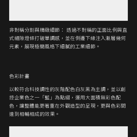
非對稱分割與精緻細節： 透過不對稱的正面比例與直
式縫隙燈條打破單調感，並在側邊下緣注入漸層幾何
元素，展現極簡風格下細膩的工業細節。
色彩計畫
以較符合科技調性的灰階配色白灰黑為主調，並以創
控企業色之一「藍」為點綴，運用大面積無彩色配
色，讓整體能更著重在外觀造型的呈現，更與色彩間
達到相輔相成的效果。