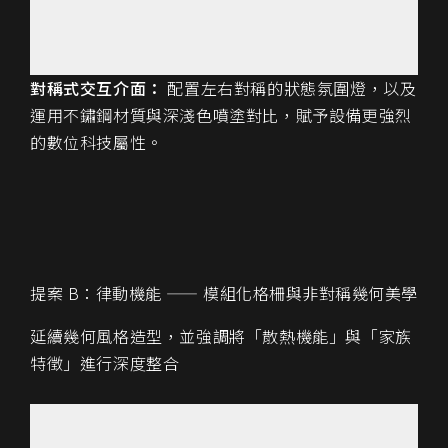
對稱式交互介面：
配置左右對稱的狀態氛圍燈，以及
運用不鏽鋼材質與深淺色噴塗對比，賦予設備更強烈
的數位科技屬性。
提案 B：
律動機能 —— 模組化格柵與非對稱幾何美學
延續幾何風格造型，並強調將「散熱機能」與「家族
特徵」進行深度整合