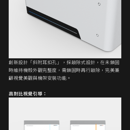
創新設計「斜附耳扣孔」，採敲除式設計，在未鎖固
時維持機殼外觀完整度，需鎖固時再行敲除，完美兼
顧視覺美觀與機架安裝功能。
高對比視覺引導：