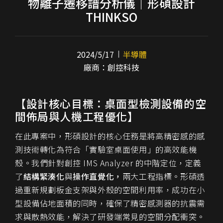
物離子遷移譜分析儀｜形碩設計
THINKSO
2024/5/17
半導體
廠商：創控科技
【設計核心目標：桌面型檢測設備的空
間佈局與人機工程優化】
在此專案中，形碩設計的核心任務是將高精密感的感
測技術轉化為符合「實驗室桌面使用」的高效能機
殼。我們針對創控 IMS Analyzer 的中階定位，定義
了
結構緊湊化
與
操作直覺化，
兩大工程指標。形碩透
過重新規劃板金支架與外殼的空間利用率，成功在小
型設備佔地面積的同時，確保了精密感測器的抗震需
求與散熱效能，解決了研發端常見的空間分配衝突。