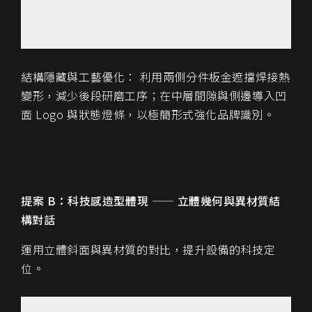
結構隱藏與工藝優化： 利用兩側分件板金遮擋焊接熱
變形，減少後段研磨工序；在中層間隙與側邊導入凹
面 Logo 與狀態燈條，以極簡形式強化品牌識別。
提案 B：科技感造型體現
—— 立體幾何與異材質結
構對話
運用立體斜面與異材質的對比，提升設備的科技定
位。