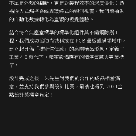
不單是外殼的翻新，更是對製程效率的深度優化：透
過嵌入式觸控系統與環繞式的觀測視窗，我們讓抽象
的自動化數據轉化為直觀的視覺體驗。
結合符合無塵室標準的標準化組件與不鏽鋼防護工
程，我們成功協助尚城科技在 PCB 疊板設備領域中，
建立起具備「技術信任感」的高階精品形象，定義了
工業 4.0 時代下，精密設備應有的精湛質感與專業標
竿。
設計完成之後，朱先生對我們的合作的成品相當滿
意，並支持我們參與設計比賽，最後也得到 2021金
點設計獎標章肯定！