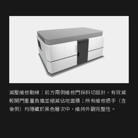
減壓維修動線：前方兩側維修門採斜切設計，有效減
輕開門重量負擔並縮減佔地面積；所有維修把手（含
後側）均隱藏於黑色層次中，維持外觀完整性。