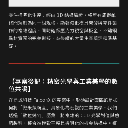
零件標準化生產：經由 3D 結構驗證，將所有周邊維
修門規劃為同一組規格，顯著減低模具開發與零件製
作的複雜程度。同時
確保壓克力視窗與板金、不鏽鋼
異材質間的完美銜接，為後續的大量生產奠定精準基
礎。
【專案後記：精密光學與工業美學的數
位共鳴】
在尚城科技 FalconX 的專案中，形碩設計面臨的是如
何將「微米級精度」具象化為宏觀的工業美學。我們
透過「數位幾何」語彙，將複雜的 CCD 光學對位與熱
熔製程，整合進極致平整且透明化的板金結構中。這