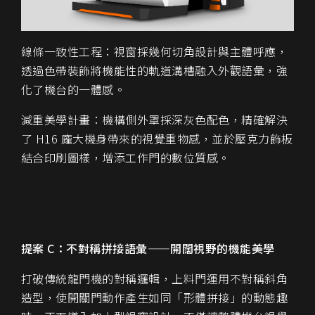
線條一致性工程：視窗採幾何切角設計與主體呼應，
透過色帶裝飾將機能性的軌道溝槽融入外觀語彙，強
化了機台的一體感。
減重美學計畫：機構側外罩採深灰色配色，精確解決
了 H16 龐大機身帶來的視覺重物感，並於壓克力飾板
結合印刷圖樣，增添工作門的數位質感。
提案 C：不對稱拼接語彙——開闊視野的機能美學
打破傳統龍門機的對稱邏輯，上料門運用不對稱斜角
造型，使開關門動作產生如同「形體拼接」的動態趣