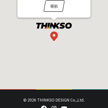
導航
© 2026 THINKSO DESIGN Co.,Ltd.