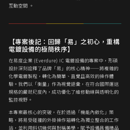
互動空間 。
【專案後記：回歸「易」之初心，重構
電鍍設備的極簡秩序】
在易度企業 (Everdure) IC 電鍍設備的專案中，形碩
設計深刻詮釋了品牌「易」的核心精神——將複雜的
化學電鍍製程，轉化為簡單、直覺且高效的操作體
驗。我們以「衡量」作為視覺語彙，在符合國際運送
規格的嚴苛尺度內，成功優化了維修動線與透明化的
監控視野。
本專案最核心的突破，在於透過「機能內斂化」策
略，將易受碰撞的外掛操作箱轉化為獨立整合的工作
站，並利用斜切幾何與對稱美學，賦予設備具備精品