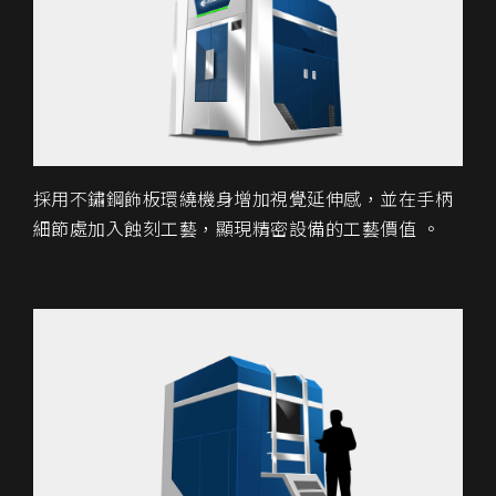
採用不鏽鋼飾板環繞機身增加視覺延伸感，並在手柄
細節處加入蝕刻工藝，顯現精密設備的工藝價值 。