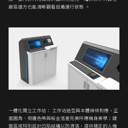
廠區遠方也能清晰觀看設備運行狀態 。
一體化獨立工作站： 工作站造型與本體線條對應，正
面圓角、側邊色帶與板金落差完美呼應機身美學；鍵
盤區域特別設計凹陷結構以防滑落，提供穩定的人機