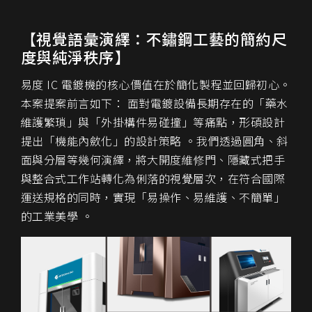
【視覺語彙演繹：不鏽鋼工藝的簡約尺
度與純淨秩序】
易度 IC 電鍍機的核心價值在於簡化製程並回歸初心。
本案提案前言如下： 面對電鍍設備長期存在的「藥水
維護繁瑣」與「外掛構件易碰撞」等痛點，形碩設計
提出「機能內斂化」的設計策略 。我們透過圓角、斜
面與分層等幾何演繹，將大開度維修門、隱藏式把手
與整合式工作站轉化為俐落的視覺層次，在符合國際
運送規格的同時，實現「易操作、易維護、不簡單」
的工業美學 。