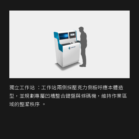
獨立工作站 ：工作站兩側採壓克力側板呼應本體造
型，並規劃專屬凹槽整合鍵盤與條碼機，維持作業區
域的整潔秩序 。