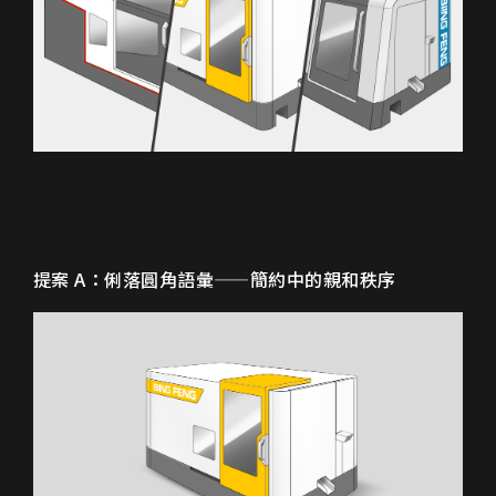
提案 A：俐落圓角語彙——簡約中的親和秩序