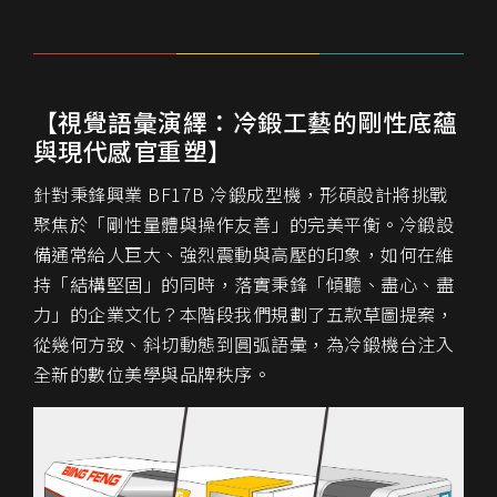
【視覺語彙演繹：冷鍛工藝的剛性底蘊
與現代感官重塑】
針對秉鋒興業 BF17B 冷鍛成型機，形碩設計將挑戰
聚焦於「剛性量體與操作友善」的完美平衡。冷鍛設
備通常給人巨大、強烈震動與高壓的印象，如何在維
持「結構堅固」的同時，落實秉鋒「傾聽、盡心、盡
力」的企業文化？本階段我們規劃了五款草圖提案，
從幾何方致、斜切動態到圓弧語彙，為冷鍛機台注入
全新的數位美學與品牌秩序。