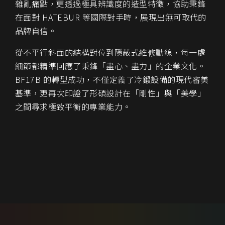
雜亂痛點，更透過極具辨識度的造型特徵，協助秉鋒
在面對 HATEBUR 等國際對手時，展現出無可取代的
品牌自信。
從不平行斜面的結構對位到隱蔽式維修動線，每一處
細節都精準回應了秉鋒「盡心、盡力」的企業文化。
BF17B 的轉型成功，不僅定義了冷鍛設備的現代審美
基準，更再次印證了形碩設計在「剛性」與「美學」
之間尋求極致平衡的專業能力。