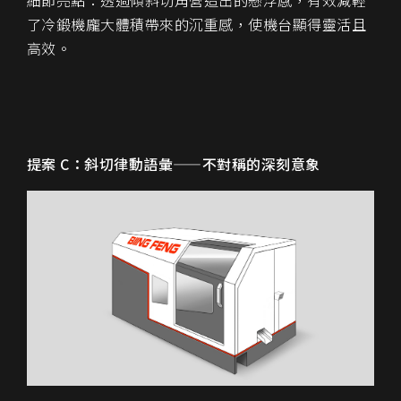
了冷鍛機龐大體積帶來的沉重感，使機台顯得靈活且
高效。
提案 C：斜切律動語彙——不對稱的深刻意象