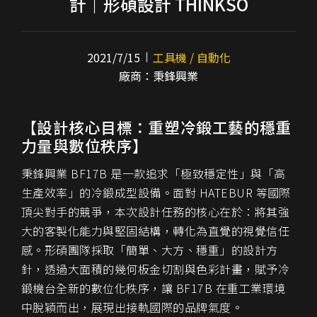
計｜形碩設計 THINKSO
2021/7/15
工具機 / 自動化
廠商：秉鋒興業
【設計核心目標：重塑冷鍛工藝的穩重
力量與數位秩序】
秉鋒興業 BF17B 是一款追求「極致穩定性」與「高
生產效率」的冷鍛成型設備。面對 HATEBUR 等國際
頂尖對手的競爭，本次設計任務的核心在於：將其強
大的客製化能力與堅固結構，轉化為直覺的
視覺信任
感
。形碩團隊採取「
簡
單、大方、穩重」的設計方
針，透過大面積的幾何板金切割與色彩計畫，賦予冷
鍛機台全新的數位化秩序，讓 BF17B 在重工業環境
中脫穎而出，展現出接軌國際的品牌氣度。