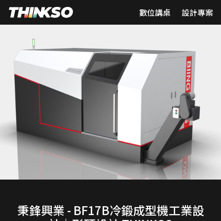
數位講桌
設計專案
秉鋒興業 - BF17B冷鍛成型機工業設