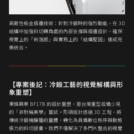
高剛性板金摺邊技術
：針對冷鍛時的強烈動能，在 3D
結構中加強斜切轉角處的內部支撐與摺邊設計，確保
視覺上的「俐落感」與實務上的「結構堅固」達成完
美統合。
【專案後記：冷鍛工藝的視覺解構與形
象重塑】
秉鋒興業 BF17B 的設計重塑，是台灣重型設備少見
的「非對稱美學」嘗試。形碩設計透過 3D 工程，將
傳統冷鍛機臃腫的量體，轉化為具備數位秩序與動態
張力的斜切語彙。我們不僅解決了多門片整合的視覺