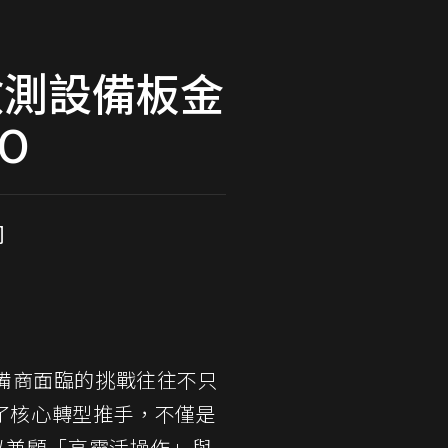
損檢測設備板金
O
司
備商面臨的挑戰往往不只
了核心轉型推手，不僅是
以兼顧「高靈活操作」與