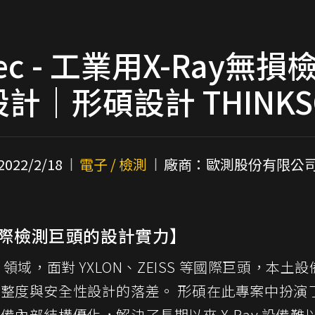
tec - 工業用X-Ray無
設計｜形碩設計 THINKS
2022/2/18
電子 / 檢測
廠商：歐測股份有限公
際檢測巨頭的設計實力】
）領域，面對
YXLON
、
ZEISS
等國際巨頭，本土設
整度與安全性設計的落差。 形碩在此專案中扮演
設備內部結構優化，解決了長期以來
X-Ray
設備難