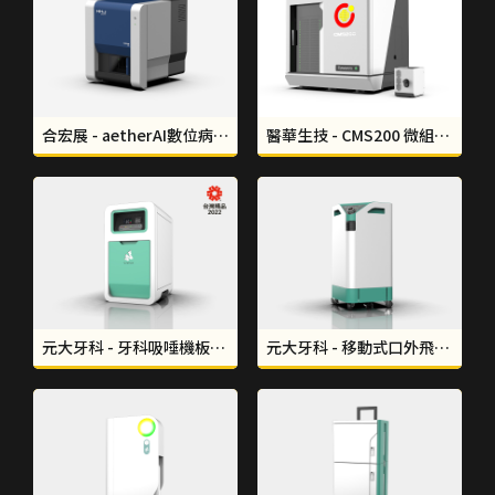
合宏展 - aetherAI數位病理切片掃描設備板金設計｜形碩設計 THINKSO
醫華生技 - CMS200 微組織細胞分取儀｜形碩設計THINKSO
元大牙科 - 牙科吸唾機板金設計｜形碩設計 THINKSO
元大牙科 - 移動式口外飛沫抽吸機板金設計｜形碩設計 THINKSO